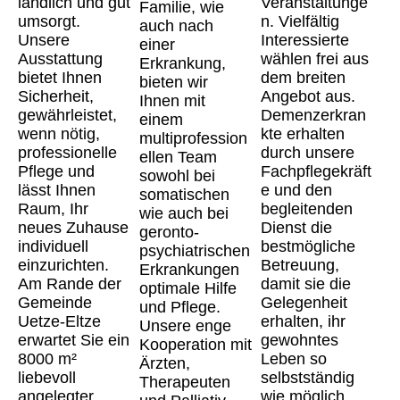
ländlich und gut
Veranstaltunge
Familie, wie
umsorgt.
n. Vielfältig
auch nach
Unsere
Interessierte
einer
Ausstattung
wählen frei aus
Erkrankung,
bietet Ihnen
dem breiten
bieten wir
Sicherheit,
Angebot aus.
Ihnen mit
gewährleistet,
Demenzerkran
einem
wenn nötig,
kte erhalten
multiprofession
professionelle
durch unsere
ellen Team
Pflege und
Fachpflegekräft
sowohl bei
lässt Ihnen
e und den
somatischen
Raum, Ihr
begleitenden
wie auch bei
neues Zuhause
Dienst die
geronto-
individuell
bestmögliche
psychiatrischen
einzurichten.
Betreuung,
Erkrankungen
Am Rande der
damit sie die
optimale Hilfe
Gemeinde
Gelegenheit
und Pflege.
Uetze-Eltze
erhalten, ihr
Unsere enge
erwartet Sie ein
gewohntes
Kooperation mit
8000 m²
Leben so
Ärzten,
liebevoll
selbstständig
Therapeuten
angelegter
wie möglich