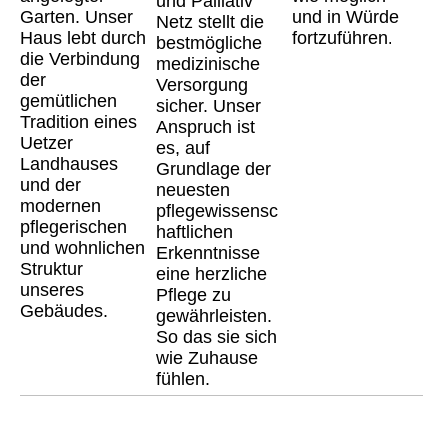
und Palliativ
Garten. Unser
und in Würde
Netz stellt die
Haus lebt durch
fortzuführen
.
bestmögliche
die Verbindung
medizinische
der
Versorgung
gemütlichen
sicher. Unser
Tradition eines
Anspruch ist
Uetzer
es, auf
Landhauses
Grundlage der
und der
neuesten
modernen
pflegewissensc
pflegerischen
haftlichen
und wohnlichen
Erkenntnisse
Struktur
eine herzliche
unseres
Pflege zu
Gebäudes
.
gewährleisten.
So das sie sich
wie Zuhause
fühlen.