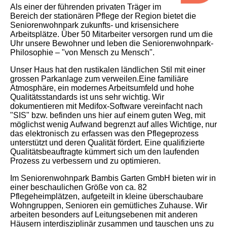
Als einer der führenden privaten Träger im
Bereich der stationären Pflege der Region bietet die
Seniorenwohnpark zukunfts- und krisensichere
Arbeitsplätze. Über 50 Mitarbeiter versorgen rund um die
Uhr unsere Bewohner und leben die Seniorenwohnpark-
Philosophie – "von Mensch zu Mensch".
Unser Haus hat den rustikalen ländlichen Stil mit einer
grossen Parkanlage zum verweilen.Eine familiäre
Atmosphäre, ein modernes Arbeitsumfeld und hohe
Qualitätsstandards ist uns sehr wichtig. Wir
dokumentieren mit Medifox-Software vereinfacht nach
"SIS" bzw. befinden uns hier auf einem guten Weg, mit
möglichst wenig Aufwand begrenzt auf alles Wichtige, nur
das elektronisch zu erfassen was den Pflegeprozess
unterstützt und deren Qualität fördert. Eine qualifizierte
Qualitätsbeauftragte kümmert sich um den laufenden
Prozess zu verbessern und zu optimieren.
Im Seniorenwohnpark Bambis Garten GmbH bieten wir in
einer beschaulichen Größe von ca. 82
Pflegeheimplätzen, aufgeteilt in kleine überschaubare
Wohngruppen, Senioren ein gemütliches Zuhause. Wir
arbeiten besonders auf Leitungsebenen mit anderen
Häusern interdisziplinär zusammen und tauschen uns zu