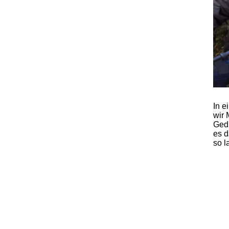
In e
wir
Gedu
es d
so l